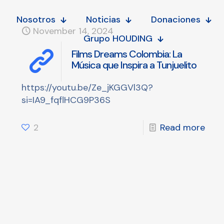
Nosotros
Noticias
Donaciones
November 14, 2024
Grupo HOUDING
Films Dreams Colombia: La
Música que Inspira a Tunjuelito
https://youtu.be/Ze_jKGGVl3Q?
si=IA9_fqflHCG9P36S
2
Read more